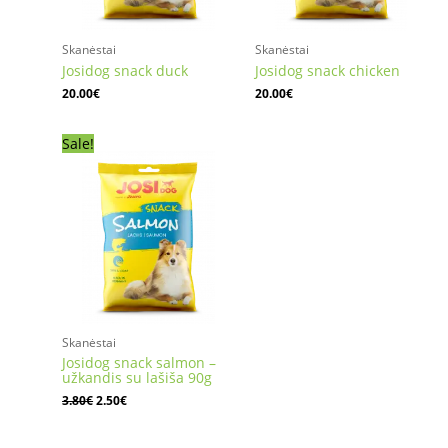
Skanėstai
Skanėstai
Josidog snack duck
Josidog snack chicken
20.00
€
20.00
€
Sale!
Original
Current
price
price
was:
is:
3.80€.
2.50€.
Skanėstai
Josidog snack salmon –
užkandis su lašiša 90g
3.80
€
2.50
€