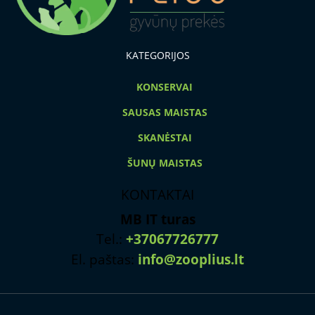
KATEGORIJOS
KONSERVAI
SAUSAS MAISTAS
SKANĖSTAI
ŠUNŲ MAISTAS
KONTAKTAI
MB IT turas
Tel.:
+37067726777
El. paštas:
info@zooplius.lt