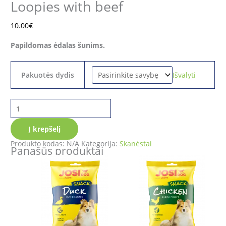
Loopies with beef
10.00
€
Papildomas ėdalas šunims.
Išvalyti
Pakuotės dydis
Į krepšelį
Produkto kodas:
N/A
Kategorija:
Skanėstai
Panašūs produktai