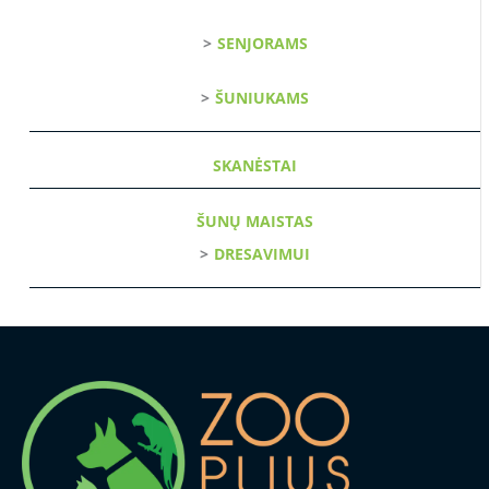
SENJORAMS
ŠUNIUKAMS
SKANĖSTAI
ŠUNŲ MAISTAS
DRESAVIMUI