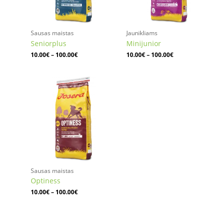
Sausas maistas
Jaunikliams
Seniorplus
Minijunior
10.00
€
–
100.00
€
10.00
€
–
100.00
€
Price
range:
10.00€
through
100.00€
Sausas maistas
Optiness
10.00
€
–
100.00
€