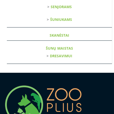
SENJORAMS
ŠUNIUKAMS
SKANĖSTAI
ŠUNŲ MAISTAS
DRESAVIMUI