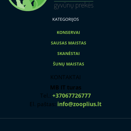
KATEGORIJOS
KONSERVAI
SAUSAS MAISTAS
SKANĖSTAI
ŠUNŲ MAISTAS
KONTAKTAI
MB IT turas
Tel.:
+37067726777
El. paštas:
info@zooplius.lt