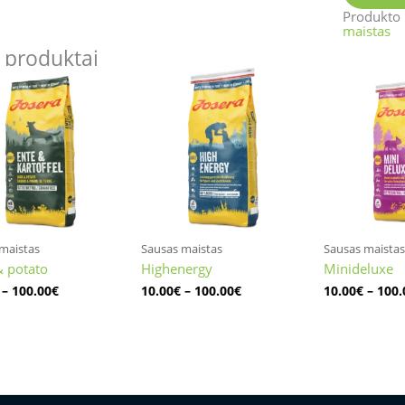
Produkto
maistas
 produktai
Price
Price
range:
range:
10.00€
10.00€
through
through
100.00€
100.00€
maistas
Sausas maistas
Sausas maistas
 potato
Highenergy
Minideluxe
–
100.00
€
10.00
€
–
100.00
€
10.00
€
–
100.