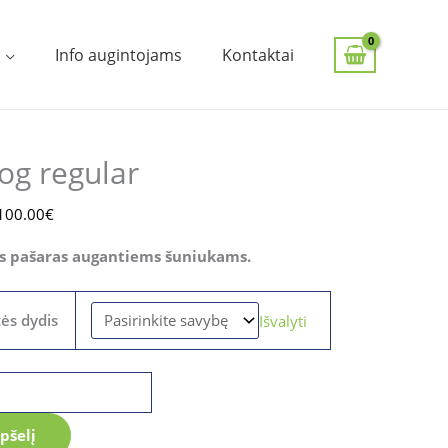
Info augintojams
Kontaktai
Price
range:
10.00€
dog regular
through
100.00€
100.00
€
is pašaras augantiems šuniukams.
ės dydis
Išvalyti
epšelį