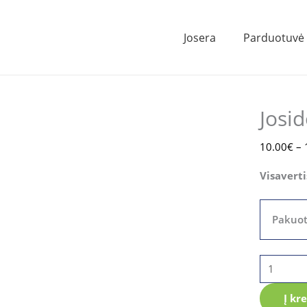
Josera
Parduotuvė
produkto
kiekis:
Josidog
Josi
regular
10.00
€
–
Visavert
Pakuot
Į kr