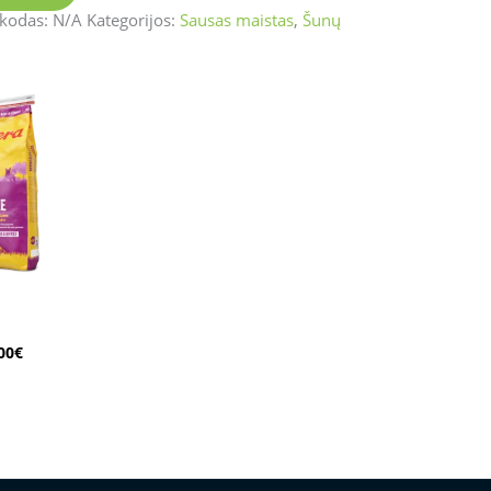
 kodas:
N/A
Kategorijos:
Sausas maistas
,
Šunų
Price
range:
10.00€
through
100.00€
00
€